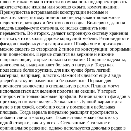
плюсам также можно отнести возможность подкорректировать
архитектурные изъяны или хорошо скрыть коммуникации.
Преимущества встраиваемой конструкции весомые и
значительные, потому полностью перекрывают возможные
недостатки, которых и без этого всего два. Во-первых, данная
модель шкафа-купе статична, ее нельзя сдвинуть или
переместить. Во-вторых, делают встроенную систему хранения
на заказ, что выходит дороже корпусной мебели. Разновидности
фасадов шкафов-купе для прихожих Шкаф-купе в прихожую
можно сделать со створками 2 типов по конструкции: опорными
или подвесными. Первые ставятся на верхние и нижние
направляющие, вторые только на верхние. Опорные надежны,
долговечны, выдерживают большую нагрузку. Тогда как
подвесные более хрупкие, для них лучше брать легкий
материал, например, пластик. Важно! Выделяют еще 2 вида
дверей для купе: рамочные и безрамочные. Первые для
прочности заключены в специальную рамку. Планки могут
использоваться для деления полотна на секции. У вторых
створок есть только боковые профили. Разновидности фасадов в
прихожую по материалу: - Зеркальные. Лучший вариант для
купе в прихожей, особенно если у помещения небольшая
площадь. Тогда зеркала визуально расширят пространство,
добавят света и «воздуха». Такая вставка может быть как у
одной створки, так и у всех. - Стеклянные. Стильное и
оригинальное решение, однако используется довольно редко в