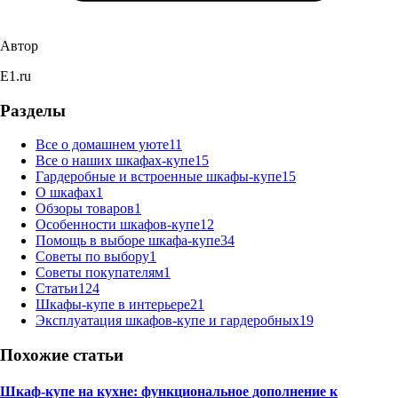
Автор
E1.ru
Разделы
Все о домашнем уюте
11
Все о наших шкафах-купе
15
Гардеробные и встроенные шкафы-купе
15
О шкафах
1
Обзоры товаров
1
Особенности шкафов-купе
12
Помощь в выборе шкафа-купе
34
Советы по выбору
1
Советы покупателям
1
Статьи
124
Шкафы-купе в интерьере
21
Эксплуатация шкафов-купе и гардеробных
19
Похожие статьи
Шкаф-купе на кухне: функциональное дополнение к