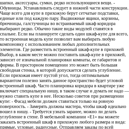
шапки, аксессуары, сумки, редко использующиеся вещи. -
Обувницы. Устанавливать следует в нижней части конструкции.
Чаще всего для купе в прихожую берут сетчатые подставки,
единые или под каждую пару. Выдвижные ящики, корзины,
брючницы, галстучницы во встраиваемый шкаф коридора
выбирают редко. Обычно такие виды модулей ставятся в
спальне. Если вы планируете сделать один шкаф-купе для всего,
то встроенная модель купе позволит вам выбирать любую
компоновку с использованием любых дополнительных
элементов. Где разместить встроенный шкаф-купе в прихожей
Выбор, в каком месте можно поставить шкаф-купе в прихожей,
зависит от изначальной планировки комнаты, ее габаритов и
формы. В просторном помещении это может быть большая
свободная стенка, в которой допускается сделать углубление.
Если прихожая имеет пустой угол, тогда оптимальным
вариантом полезно занять данное пространство будет угловой
встроенный шкаф. Часто планировка коридора в квартире уже
включает специальную нишу, в таком случае и думать не надо —
нужно ставить купе в нее. Несколько советов при размещении
купе: - Фасад мебели должен ставиться только на ровную
поверхность. - Замерять должны мастера, чтобы шкаф идеально
вошел в нишу. - Требуется узнать заранее, можно ли делать
углубление в стене. В мебельной компании «E1» вы можете
заказать встроенный шкаф в прихожую любого размера и вида:
прямые, угловые, радиусные. Отправляем заказы по всей