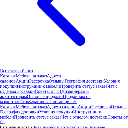
Все статьи блога
Каталог
Мебель на заказ
Адреса
салонов
Акции
Рассрочка
Отзывы
География доставки
Условия
покупки
Инструкции к мебели
Проверить статус заказа
Чат с
отделом доставки
Советы от Е1
Дизайнерам и
архитекторам
Оптовые продажи
Продавцам на
маркетплейсах
Франшиза
Поставщикам
Каталог
Мебель на заказ
Адреса салонов
Акции
Рассрочка
Отзывы
География доставки
Условия покупки
Инструкции к
мебели
Проверить статус заказа
Чат с отделом доставки
Советы от
Е1
Сотрудничество
Дизайнерам и архитекторам
Оптовые