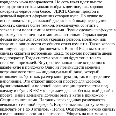
коридорах из-за прозрачности. Но есть такая идея: вместо
стандартного стекла можно выбрать цветное, так, хорошо
смотрится черное или белое. - ЛДСП. Самый простой и
дешевый вариант оформления створок купе. Но лучше не
использовать его для каждой двери: такой шкаф перегрузит
комнату, сделает более темной. Рекомендуем сочетать с
зеркальным полотнами и вставками. Лучше сделать шкаф-купе в
прихожую лаконичным и минималистичным. Однако двери
фасада иногда допускается украшать резьбой, мозаикой или
узорами в зависимости от общего стиля комнаты. Также хорошо
впишутся варианты с фотопечатью. Важно! Если вы хотите
сделать скрытый встроенный шкаф, то можно поставить двери
под покраску. Тогда система хранения будет тон в тон со
стенами в прихожей. Внутреннее наполнение встроенного
шкафа-купе в прихожую Одно из преимуществ моделей
встраиваемого типа — индивидуальный заказ, который
позволяет выбрать как размер конструкции, так и внутреннее
наполнение. Это откроет широкий простор для удобной,
функциональной и полезной организации пространства под
одежду и обувь. В «E1» мы сделаем для вас бесплатный дизайн-
проект! Какие элементы должны быть в купе в прихожую: -
Секции со штангами. На таких перекладинах размещаются
вешалки с сезонной одеждой. Встроенные шкафы-купе могут
включать от 1 до 3 отделов. - Полки. Обязательно нужно сделать
в купе нижнюю секции и антресоль. Убирать на них можно