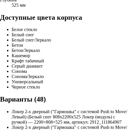
525 мм
Доступные цвета корпуса
Белое стекло
Белый снег
Белый снег/Зеркало
Бетон
Бетон/Зеркало
Кашемир
Крафт табачный
Серый диамант
Сонома
Сонома/Зеркало
Универсальный
Черное стекло
Варианты (
48
)
Локер 2-х дверный ("Гармошка" с системой Push to Move/
Левый) (Белый снег 808х2200х525 Локер (модуль) с
ручкой)
—
2200
×
808
×
525
мм, артикул:
2912_111864907
Локер 2-х дверный ("Гармошка" с системой Push to Move/