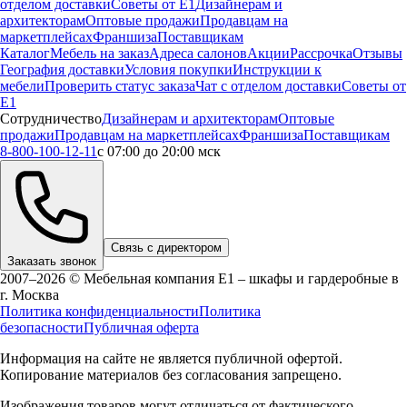
отделом доставки
Советы от Е1
Дизайнерам и
архитекторам
Оптовые продажи
Продавцам на
маркетплейсах
Франшиза
Поставщикам
Каталог
Мебель на заказ
Адреса салонов
Акции
Рассрочка
Отзывы
География доставки
Условия покупки
Инструкции к
мебели
Проверить статус заказа
Чат с отделом доставки
Советы от
Е1
Сотрудничество
Дизайнерам и архитекторам
Оптовые
продажи
Продавцам на маркетплейсах
Франшиза
Поставщикам
8-800-100-12-11
с 07:00 до 20:00 мск
Связь с директором
Заказать звонок
2007–2026 © Мебельная компания Е1 – шкафы и гардеробные в
г.
Москва
Политика конфиденциальности
Политика
безопасности
Публичная оферта
Информация на сайте не является публичной офертой.
Копирование материалов без согласования запрещено.
Изображения товаров могут отличаться от фактического