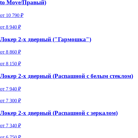
to Move/Правый)
от
10 790
₽
от
8 940
₽
Локер 2-х дверный ("Гармошка")
от
8 860
₽
от
8 150
₽
Локер 2-х дверный (Распашной с белым стеклом)
от
7 940
₽
от
7 300
₽
Локер 2-х дверный (Распашной с зеркалом)
от
7 340
₽
от
6 750
₽