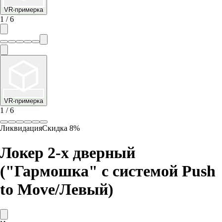
VR-примерка
1
/
6
VR-примерка
1
/
6
Ликвидация
Скидка
8
%
Локер 2-х дверный
("Гармошка" с системой Push
to Move/Левый)