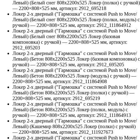
Левый) (Белый снег 808х2200х525 Локер (полки) с ручкой)
—
2200
×
808
×
525
мм, артикул:
2912_695218
Локер 2-х дверный ("Гармошка" с системой Push to Move/
Левый) (Белый снег 808х2200х525 Локер (полки, модуль) с
ручкой)
—
2200
×
808
×
525
мм, артикул:
2912_111864912
Локер 2-х дверный ("Гармошка" с системой Push to Move/
Левый) (Белый снег 808х2200х525 Локер (базовая
компоновка) с ручкой)
—
2200
×
808
×
525
мм, артикул:
2912_695203
Локер 2-х дверный ("Гармошка" с системой Push to Move/
Левый) (Бетон 808х2200х525 Локер (базовая компоновка) с
ручкой)
—
2200
×
808
×
525
мм, артикул:
2912_695205
Локер 2-х дверный ("Гармошка" с системой Push to Move/
Левый) (Бетон 808х2200х525 Локер (модуль) с ручкой)
—
2200
×
808
×
525
мм, артикул:
2912_111864908
Локер 2-х дверный ("Гармошка" с системой Push to Move/
Левый) (Бетон 808х2200х525 Локер (полки) с ручкой)
—
2200
×
808
×
525
мм, артикул:
2912_695219
Локер 2-х дверный ("Гармошка" с системой Push to Move/
Левый) (Бетон 808х2200х525 Локер (полки, модуль) с
ручкой)
—
2200
×
808
×
525
мм, артикул:
2912_111864913
Локер 2-х дверный ("Гармошка" с системой Push to Move/
Левый) (Кашемир 808х2200х525 Локер (полки) с ручкой)
—
2200
×
808
×
525
мм, артикул:
2912_111927673
Локер 2-х дверный ("Гармошка" с системой Push to Move/