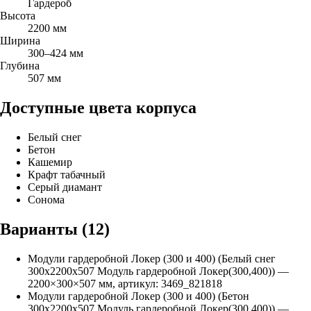
Гардероб
Высота
2200 мм
Ширина
300–424 мм
Глубина
507 мм
Доступные цвета корпуса
Белый снег
Бетон
Кашемир
Крафт табачный
Серый диамант
Сонома
Варианты (
12
)
Модули гардеробной Локер (300 и 400) (Белый снег
300х2200х507 Модуль гардеробной Локер(300,400))
—
2200
×
300
×
507
мм, артикул:
3469_821818
Модули гардеробной Локер (300 и 400) (Бетон
300х2200х507 Модуль гардеробной Локер(300,400))
—