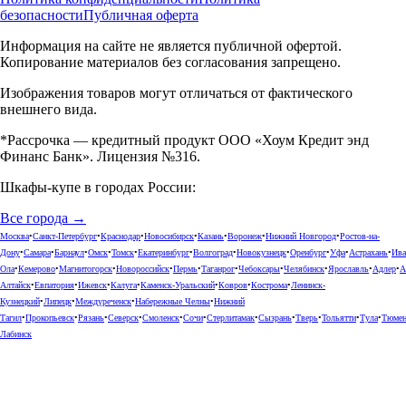
безопасности
Публичная оферта
Информация на сайте не является публичной офертой.
Копирование материалов без согласования запрещено.
Изображения товаров могут отличаться от фактического
внешнего вида.
*Рассрочка — кредитный продукт ООО «Хоум Кредит энд
Финанс Банк». Лицензия №316.
Шкафы-купе в городах России:
Все города →
Москва
•
Санкт-Петербург
•
Краснодар
•
Новосибирск
•
Казань
•
Воронеж
•
Нижний Новгород
•
Ростов-на-
Дону
•
Самара
•
Барнаул
•
Омск
•
Томск
•
Екатеринбург
•
Волгоград
•
Новокузнецк
•
Оренбург
•
Уфа
•
Астрахань
•
Ива
Ола
•
Кемерово
•
Магнитогорск
•
Новороссийск
•
Пермь
•
Таганрог
•
Чебоксары
•
Челябинск
•
Ярославль
•
Адлер
•
А
Алтайск
•
Евпатория
•
Ижевск
•
Калуга
•
Каменск-Уральский
•
Ковров
•
Кострома
•
Ленинск-
Кузнецкий
•
Липецк
•
Междуреченск
•
Набережные Челны
•
Нижний
Тагил
•
Прокопьевск
•
Рязань
•
Северск
•
Смоленск
•
Сочи
•
Стерлитамак
•
Сызрань
•
Тверь
•
Тольятти
•
Тула
•
Тюме
Лабинск