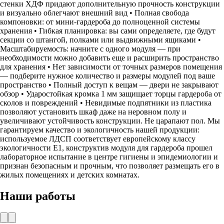
стенки ХДФ придают дополнительную прочность конструкции
и визуально облегчают внешний вид • Полная свобода
компоновки: от мини-гардероба до полноценной системы
хранения • Гибкая планировка: вы сами определяете, где будут
секции со штангой, полками или выдвижными ящиками •
Масштабируемость: начните с одного модуля — при
необходимости можно добавить еще и расширить пространство
для хранения • Нет зависимости от точных размеров помещения
— подберите нужное количество и размеры модулей под ваше
пространство • Полный доступ к вещам — двери не закрывают
обзор • Ударостойкая кромка 1 мм защищает торцы гардероба от
сколов и повреждений • Невидимые подпятники из пластика
позволяют установить шкаф даже на неровном полу и
увеличивают устойчивость конструкции. Не царапают пол. Мы
гарантируем качество и экологичность нашей продукции:
используемое ЛДСП соответствует европейскому классу
экологичности Е1, конструктив модуля для гардероба прошел
лабораторное испытание в центре гигиены и эпидемиологии и
признан безопасным и прочным, что позволяет размещать его в
жилых помещениях и детских комнатах.
Наши работы