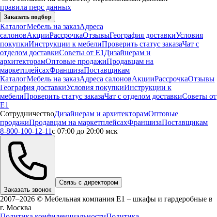
правила перс данных
Заказать подбор
Каталог
Мебель на заказ
Адреса
салонов
Акции
Рассрочка
Отзывы
География доставки
Условия
покупки
Инструкции к мебели
Проверить статус заказа
Чат с
отделом доставки
Советы от Е1
Дизайнерам и
архитекторам
Оптовые продажи
Продавцам на
маркетплейсах
Франшиза
Поставщикам
Каталог
Мебель на заказ
Адреса салонов
Акции
Рассрочка
Отзывы
География доставки
Условия покупки
Инструкции к
мебели
Проверить статус заказа
Чат с отделом доставки
Советы от
Е1
Сотрудничество
Дизайнерам и архитекторам
Оптовые
продажи
Продавцам на маркетплейсах
Франшиза
Поставщикам
8-800-100-12-11
с 07:00 до 20:00 мск
Связь с директором
Заказать звонок
2007–2026 © Мебельная компания Е1 – шкафы и гардеробные в
г.
Москва
Политика конфиденциальности
Политика