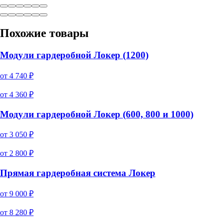
Похожие товары
Модули гардеробной Локер (1200)
от
4 740
₽
от
4 360
₽
Модули гардеробной Локер (600, 800 и 1000)
от
3 050
₽
от
2 800
₽
Прямая гардеробная система Локер
от
9 000
₽
от
8 280
₽