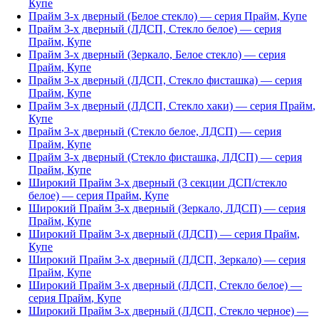
Купе
Прайм 3-х дверный (Белое стекло)
— серия
Прайм
,
Купе
Прайм 3-х дверный (ЛДСП, Стекло белое)
— серия
Прайм
,
Купе
Прайм 3-х дверный (Зеркало, Белое стекло)
— серия
Прайм
,
Купе
Прайм 3-х дверный (ЛДСП, Стекло фисташка)
— серия
Прайм
,
Купе
Прайм 3-х дверный (ЛДСП, Стекло хаки)
— серия
Прайм
,
Купе
Прайм 3-х дверный (Стекло белое, ЛДСП)
— серия
Прайм
,
Купе
Прайм 3-х дверный (Стекло фисташка, ЛДСП)
— серия
Прайм
,
Купе
Широкий Прайм 3-х дверный (3 секции ДСП/стекло
белое)
— серия
Прайм
,
Купе
Широкий Прайм 3-х дверный (Зеркало, ЛДСП)
— серия
Прайм
,
Купе
Широкий Прайм 3-х дверный (ЛДСП)
— серия
Прайм
,
Купе
Широкий Прайм 3-х дверный (ЛДСП, Зеркало)
— серия
Прайм
,
Купе
Широкий Прайм 3-х дверный (ЛДСП, Стекло белое)
—
серия
Прайм
,
Купе
Широкий Прайм 3-х дверный (ЛДСП, Стекло черное)
—