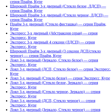
серия
Прайм
,
Купе
Широкий Прайм 3-х дверный (Стекло белое, ЛДСП)
—
серия
Прайм
,
Купе
Широкий Прайм 3-х дверный (Стекло черное, ЛДСП)
—
серия
Прайм
,
Купе
Прайм 3-х дверный (Стекло фисташка)
— серия
Прайм
,
Купе
Экспресс 3-х дверный (Абстракция серая)
— серия
Экспресс
,
Купе
Экспресс 3-х дверный 4 секции (ЛДСП)
— серия
Экспресс
,
Купе
Широкий Прайм 3-х дверный (3 секции ДСП/стекло
черное)
— серия
Прайм
,
Купе
Лоял 3-х дверный (Зеркало, Стекло белое)
— серия
Экспресс
,
Купе
Лоял 3-х дверный (ДСП, Стекло белое)
— серия
Экспресс
,
Купе
Лоял 3-х дверный (Стекло белое)
— серия
Экспресс
,
Купе
Лоял 3-х дверный (Стекло белое, Зеркало)
— серия
Экспресс
,
Купе
Лоял 3-х дверный (Стекло черное, Зеркало)
— серия
Экспресс
,
Купе
Лоял 3-х дверный (ДСП, Стекло черное)
— серия
Экспресс
,
Купе
Лоял 3-х дверный (Зеркало, Стекло черное)
— серия