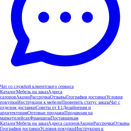
Чат со службой клиентского сервиса
Каталог
Мебель на заказ
Адреса
салонов
Акции
Рассрочка
Отзывы
География доставки
Условия
покупки
Инструкции к мебели
Проверить статус заказа
Чат с
отделом доставки
Советы от Е1
Дизайнерам и
архитекторам
Оптовые продажи
Продавцам на
маркетплейсах
Франшиза
Поставщикам
Каталог
Мебель на заказ
Адреса салонов
Акции
Рассрочка
Отзывы
География доставки
Условия покупки
Инструкции к