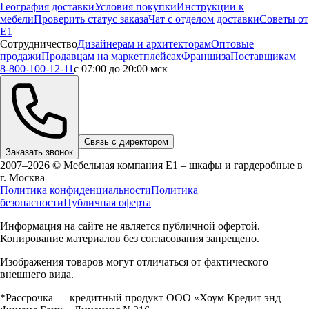
География доставки
Условия покупки
Инструкции к
мебели
Проверить статус заказа
Чат с отделом доставки
Советы от
Е1
Сотрудничество
Дизайнерам и архитекторам
Оптовые
продажи
Продавцам на маркетплейсах
Франшиза
Поставщикам
8-800-100-12-11
с 07:00 до 20:00 мск
Связь с директором
Заказать звонок
2007–2026 © Мебельная компания Е1 – шкафы и гардеробные в
г.
Москва
Политика конфиденциальности
Политика
безопасности
Публичная оферта
Информация на сайте не является публичной офертой.
Копирование материалов без согласования запрещено.
Изображения товаров могут отличаться от фактического
внешнего вида.
*Рассрочка — кредитный продукт ООО «Хоум Кредит энд