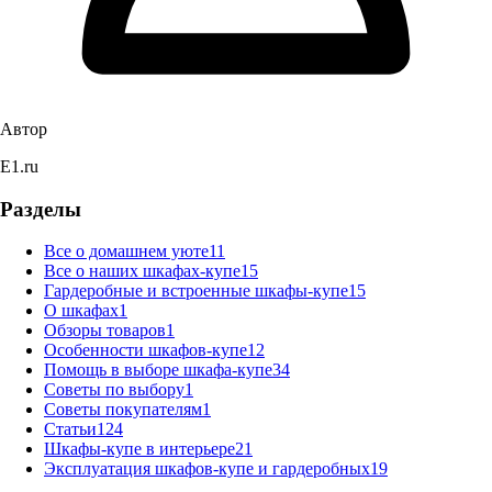
Автор
E1.ru
Разделы
Все о домашнем уюте
11
Все о наших шкафах-купе
15
Гардеробные и встроенные шкафы-купе
15
О шкафах
1
Обзоры товаров
1
Особенности шкафов-купе
12
Помощь в выборе шкафа-купе
34
Советы по выбору
1
Советы покупателям
1
Статьи
124
Шкафы-купе в интерьере
21
Эксплуатация шкафов-купе и гардеробных
19