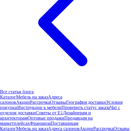
Все статьи блога
Каталог
Мебель на заказ
Адреса
салонов
Акции
Рассрочка
Отзывы
География доставки
Условия
покупки
Инструкции к мебели
Проверить статус заказа
Чат с
отделом доставки
Советы от Е1
Дизайнерам и
архитекторам
Оптовые продажи
Продавцам на
маркетплейсах
Франшиза
Поставщикам
Каталог
Мебель на заказ
Адреса салонов
Акции
Рассрочка
Отзывы