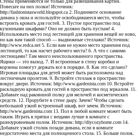
Стены применяются не только для развешивания картин.
Повесьте на них полки! Источник:
http://fashionistasworld.blogspot.ca 2. Поднимите основание
дивана у окна и используйте освободившееся место, чтобы
встроить кровать для гостей. 3. Пустое пространство под
кухонными шкафами? Оно не должно быть пустым! 4.
Использовать место под лестницей для хранения вещей не ново,
но как вам такой способ — выдвижные стеллажи? Источник:
http://www.redca.net 5. Если вам не нужно место хранения под
лестницей, то как насчет рабочего места? 6. А что с самими
лестницами? Там много неиспользованного пространства.
Ящики — это выход. 7. И встроенные в стену коробки и
корзины помогут держать все в порядке. 8. Как это сделано?
Игровая площадка для детей может быть расположена над
лестничным пролетом. 9. Встройте стеллаж в пространство
вокруг двери. Источник: http://www.gardenista.com 10. Встройте
раскладную кровать для гостей в пространство под зеркалом. 11.
Добавьте над раковиной полку для мелочей и косметических
средств. 12. Прорубите в стене дыру. Зачем? Чтобы сделать
небольшой узкий встроенный шкаф, вот зачем. Источник:
http://www.gardenista.com 13. Пол в любой комнате может быть
таким. Играть в прятки с вещами лучше в комнате с
разноуровневым полом. Источник: http://diycozyhome.com 14.
Добавьте узкий столик позади дивана, если в комнате
недостаточно места для полноценного стола. 15. Больше полок.