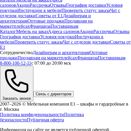
салонов
Акции
Рассрочка
Отзывы
География доставки
Условия
покупки
Инструкции к мебели
Проверить статус заказа
Чат с
отделом доставки
Советы от Е1
Дизайнерам и
архитекторам
Оптовые продажи
Продавцам на
маркетплейсах
Франшиза
Поставщикам
Каталог
Мебель на заказ
Адреса салонов
Акции
Рассрочка
Отзывы
География доставки
Условия покупки
Инструкции к
мебели
Проверить статус заказа
Чат с отделом доставки
Советы от
Е1
Сотрудничество
Дизайнерам и архитекторам
Оптовые
продажи
Продавцам на маркетплейсах
Франшиза
Поставщикам
8-800-100-12-11
с 07:00 до 20:00 мск
Связь с директором
Заказать звонок
2007–2026 © Мебельная компания Е1 – шкафы и гардеробные в
г.
Москва
Политика конфиденциальности
Политика
безопасности
Публичная оферта
Информация на сайте не является публичной офертой.