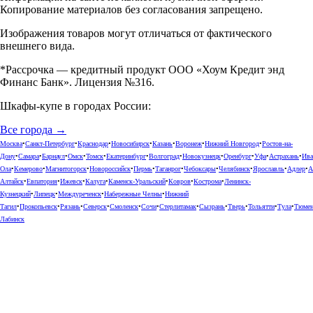
Копирование материалов без согласования запрещено.
Изображения товаров могут отличаться от фактического
внешнего вида.
*Рассрочка — кредитный продукт ООО «Хоум Кредит энд
Финанс Банк». Лицензия №316.
Шкафы-купе в городах России:
Все города →
Москва
•
Санкт-Петербург
•
Краснодар
•
Новосибирск
•
Казань
•
Воронеж
•
Нижний Новгород
•
Ростов-на-
Дону
•
Самара
•
Барнаул
•
Омск
•
Томск
•
Екатеринбург
•
Волгоград
•
Новокузнецк
•
Оренбург
•
Уфа
•
Астрахань
•
Ива
Ола
•
Кемерово
•
Магнитогорск
•
Новороссийск
•
Пермь
•
Таганрог
•
Чебоксары
•
Челябинск
•
Ярославль
•
Адлер
•
А
Алтайск
•
Евпатория
•
Ижевск
•
Калуга
•
Каменск-Уральский
•
Ковров
•
Кострома
•
Ленинск-
Кузнецкий
•
Липецк
•
Междуреченск
•
Набережные Челны
•
Нижний
Тагил
•
Прокопьевск
•
Рязань
•
Северск
•
Смоленск
•
Сочи
•
Стерлитамак
•
Сызрань
•
Тверь
•
Тольятти
•
Тула
•
Тюме
Лабинск